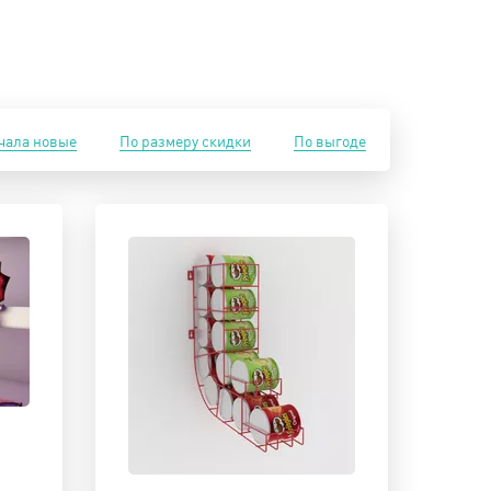
чала новые
По размеру скидки
По выгоде