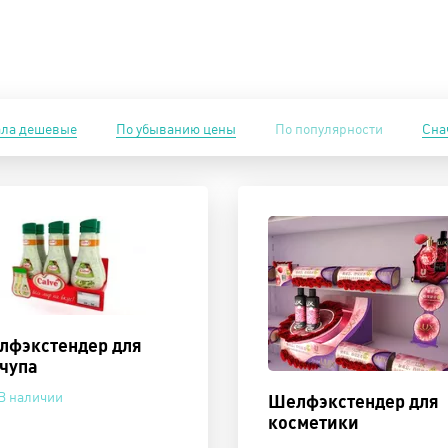
ала дешевые
По убыванию цены
По популярности
Сна
лфэкстендер для
чупа
В наличии
Шелфэкстендер для
косметики