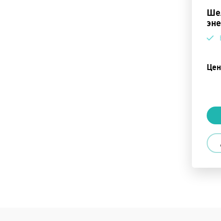
Ше
эне
Цен